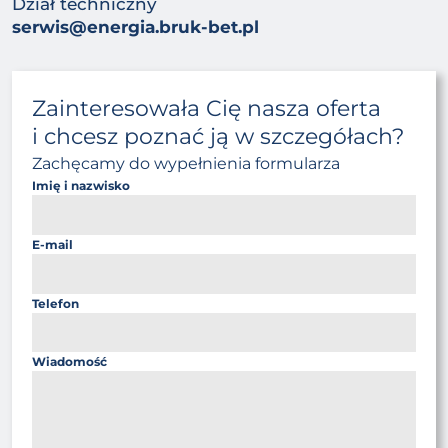
Dział techniczny
serwis@energia.bruk-bet.pl
Zainteresowała Cię nasza oferta
i chcesz poznać ją w szczegółach?
Zachęcamy do wypełnienia formularza
Imię i nazwisko
*
E-mail
*
Telefon
*
Wiadomość