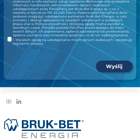
osobowych w celu realizacji usługi zapytania ofertowego oraz przesyłania
informacji handlowych. Administratorem danych osobowych
udostępnionych przez Panią/Pana jest Bruk-Bet Energia sp. z o.o. z
siedzibą w Nieciecza 199, 33-240 Żabno. Podane przez Panią/Pana dane
osobowe mogą być udostępniane partnerom Bruk-Bet Energia- w celu
kontaktu i obsługi zgłoszenia na zasadach wskazanych w przepisach
prawa oraz w Polityce prywatności. Niniejszą zgodę można wycofać w
dowolnym czasie. Ponadto posiada Pani/Pan prawo dostępu do treści
swoich danych, ich poprawiania, żądania zaprzestania ich przetwarzania,
żądania usunięcia oraz wniesienia sprzeciwu co do ich wykorzystywania.
*
1. Wyrażam zgodę na udostępnianie moich danych osobowych i akceptuję
regulamin serwisu.
*
Wyślij