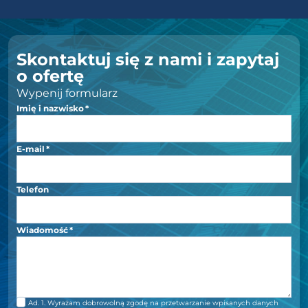
Skontaktuj się z nami i zapytaj
o ofertę
Wypenij formularz
Imię i nazwisko
*
E-mail
*
Telefon
Wiadomość
*
Ad. 1. Wyrażam dobrowolną zgodę na przetwarzanie wpisanych danych