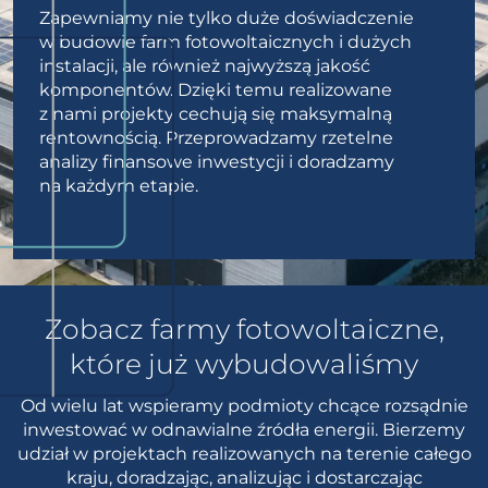
Zapewniamy nie tylko duże doświadczenie
w budowie farm fotowoltaicznych i dużych
instalacji, ale również najwyższą jakość
komponentów. Dzięki temu realizowane
z nami projekty cechują się maksymalną
rentownością. Przeprowadzamy rzetelne
analizy finansowe inwestycji i doradzamy
na każdym etapie.
Zobacz farmy fotowoltaiczne,
które już wybudowaliśmy
Od wielu lat wspieramy podmioty chcące rozsądnie
inwestować w odnawialne źródła energii. Bierzemy
udział w projektach realizowanych na terenie całego
kraju, doradzając, analizując i dostarczając