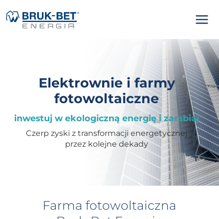
Skip
to
content
Elektrownie i farmy
fotowoltaiczne
inwestuj w ekologiczną energię i zarabiaj
Czerp zyski z transformacji energetycznej
przez kolejne dekady
Farma fotowoltaiczna