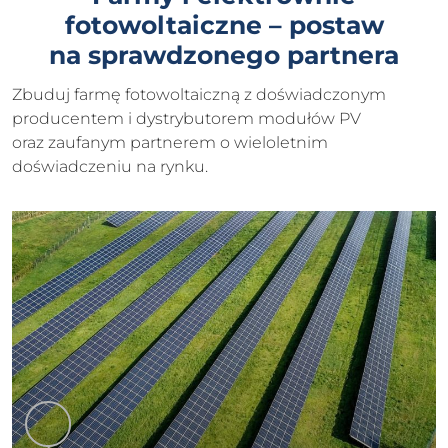
fotowoltaiczne – postaw
na sprawdzonego partnera
Zbuduj farmę fotowoltaiczną z doświadczonym
producentem i dystrybutorem modułów PV
oraz zaufanym partnerem o wieloletnim
doświadczeniu na rynku.